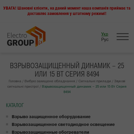
УВАГА! Шановні клієнти, на даний момент наша компанія приймає та
доставляє замовлення у штатному режимі!
Укр
Рус
ВЗРЫВОЗАЩИЩЕННЫЙ ДИНАМИК – 25
ИЛИ 15 ВТ СЕРИЯ 8494
ВИ Є ТУТ
Головна
/
Вибухо захищене обладнання
/
Сигнальні прилади
/
Звукові
сигнальні пристрої
/
Взрывозащищенный динамик – 25 или 15 Вт Серия
8494
КАТАЛОГ
Взрыво защищенное оборудование
Взрывозащищенное светодиодное освещение
Взрывозащищенные обогреватели