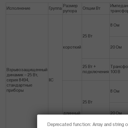
Размер
Импедан
Исполнение
Группа
Опции Вт
рупора
трансфо
8 Ом
25 Вт
короткий
20 Ом
25 Вт +
Трансфо
Взрывозащищенный
подключения
100 В
динамик – 25 Вт,
серия 8494,
IIC
стандартные
приборы
8 Ом
25 Вт
длинный
20 Ом
ПОВІДОМЛЕННЯ ПРО ПОМИЛКУ
Deprecated function
: Array and string 