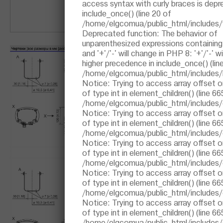
access syntax with curly braces is depr
25 Вт +
Трансфо
include_once()
(line
20
of
подключения
100 В
/home/elgcomua/public_html/includes/fi
Deprecated function
: The behavior of
unparenthesized expressions containing 
and '+'/'-' will change in PHP 8: '+'/'-' wi
higher precedence in
include_once()
(lin
/home/elgcomua/public_html/includes/
Notice
: Trying to access array offset o
of type int in
element_children()
(line
66
/home/elgcomua/public_html/includes
Notice
: Trying to access array offset o
of type int in
element_children()
(line
66
/home/elgcomua/public_html/includes
Notice
: Trying to access array offset o
of type int in
element_children()
(line
66
/home/elgcomua/public_html/includes
Notice
: Trying to access array offset o
of type int in
element_children()
(line
66
/home/elgcomua/public_html/includes
Notice
: Trying to access array offset o
of type int in
element_children()
(line
66