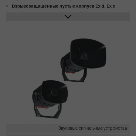
Взрывозащищенные пустые корпуса Ex d, Ex e
Системы железнодорожного обогрева eltherm
Электрообогрев трубопроводов и емкостей
Взрывозащищенные клеммные коробки
Системы снеготаяния (антиобледенения)
Кабельные вводы
Обогреваемые шланги
Специальные системы обогрева/ нагревательные
кожухи
Взрывозащищенные командные и сигнальные
приборы
Звуковые сигнальные устройства