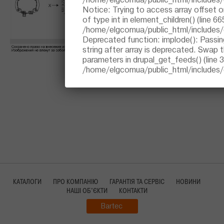
/home/elgcomua/public_html/includes
Notice
: Trying to access array offset o
of type int in
element_children()
(line
66
/home/elgcomua/public_html/includes
Deprecated function
: implode(): Passin
string after array is deprecated. Swap 
parameters in
drupal_get_feeds()
(line
/home/elgcomua/public_html/includes
КАТАЛОГИ
ПРО КОМПАНІЮ
ГАРАНТІЯ ТА СЕРВІС
НОВИНИ
НАШІ ОБ'ЄКТИ
КОНТАКТИ
Bartec