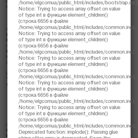
При спиральной укладке длина рассчитывается по
/home/elgcomua/public_html/includes/bootstrap.inc
)
формуле:
Notice
: Trying to access array offset on value
of type int в функции
element_children()
L каб. = L тр * P треб. / P каб.
(строка
6656
в файле
/home/elgcomua/public_html/includes/common.inc
).
L каб.
где
- длина кабеля, м;
Notice
: Trying to access array offset on value
L тр.
- длина трубы, м;
of type int в функции
element_children()
P треб.
- требуемая удельная мощность (тепловые потери
(строка
6656
в файле
на погонный метр), Вт/м;
P каб.
- удельная мощность кабеля, Вт/м.
/home/elgcomua/public_html/includes/common.inc
).
P треб. / P каб.
Комплекс
иногда еще называют
Notice
: Trying to access array offset on value
спиральным фактором.
of type int в функции
element_children()
(строка
6656
в файле
h
Шаг витков кабеля
при намотке спирально или укладке
/home/elgcomua/public_html/includes/common.inc
).
“волной” можно расчитать по формуле после расчета
Notice
: Trying to access array offset on value
теплопотерь и длины кабеля:
of type int в функции
element_children()
(строка
6656
в файле
/home/elgcomua/public_html/includes/common.inc
).
Notice
: Trying to access array offset on value
of type int в функции
element_children()
(строка
6656
в файле
d
где
– наружный диаметр трубопровода, м;
/home/elgcomua/public_html/includes/common.inc
).
π
– константа, равна 3,14;
Deprecated function
: implode(): Passing glue
L каб.
– длина нагревательного кабеля, м;