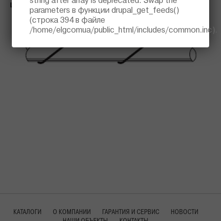
string after array is deprecated. Swap the
L тр.
- длина трубы, м.
parameters в функции
drupal_get_feeds()
(строка
394
в файле
/home/elgcomua/public_html/includes/common.inc
).
КАТАЛОГИ
О КОМПАНИИ
ГАРАНТИЯ И СЕРВИС
НОВОСТИ
НАШИ ОБЪЕКТЫ
КОНТАКТЫ